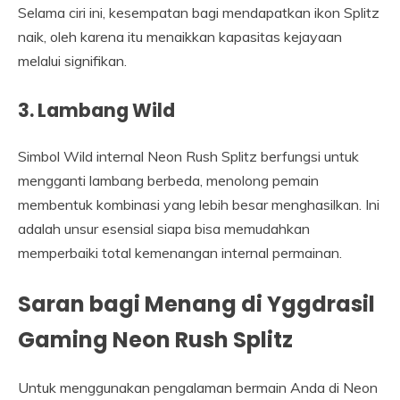
Selama ciri ini, kesempatan bagi mendapatkan ikon Splitz
naik, oleh karena itu menaikkan kapasitas kejayaan
melalui signifikan.
3. Lambang Wild
Simbol Wild internal Neon Rush Splitz berfungsi untuk
mengganti lambang berbeda, menolong pemain
membentuk kombinasi yang lebih besar menghasilkan. Ini
adalah unsur esensial siapa bisa memudahkan
memperbaiki total kemenangan internal permainan.
Saran bagi Menang di Yggdrasil
Gaming Neon Rush Splitz
Untuk menggunakan pengalaman bermain Anda di Neon