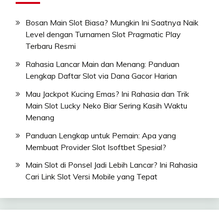
Bosan Main Slot Biasa? Mungkin Ini Saatnya Naik
Level dengan Turnamen Slot Pragmatic Play
Terbaru Resmi
Rahasia Lancar Main dan Menang: Panduan
Lengkap Daftar Slot via Dana Gacor Harian
Mau Jackpot Kucing Emas? Ini Rahasia dan Trik
Main Slot Lucky Neko Biar Sering Kasih Waktu
Menang
Panduan Lengkap untuk Pemain: Apa yang
Membuat Provider Slot Isoftbet Spesial?
Main Slot di Ponsel Jadi Lebih Lancar? Ini Rahasia
Cari Link Slot Versi Mobile yang Tepat