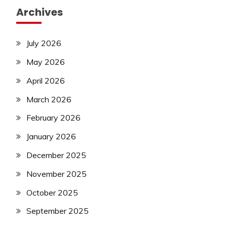
Archives
July 2026
May 2026
April 2026
March 2026
February 2026
January 2026
December 2025
November 2025
October 2025
September 2025