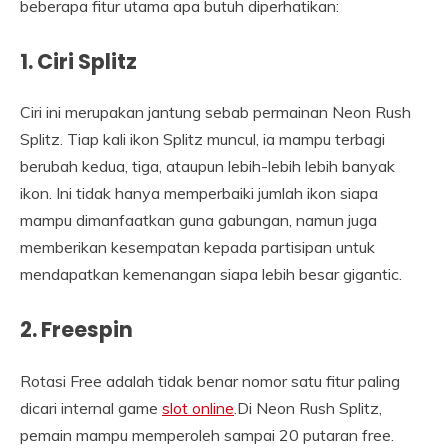
beberapa fitur utama apa butuh diperhatikan:
1. Ciri Splitz
Ciri ini merupakan jantung sebab permainan Neon Rush
Splitz. Tiap kali ikon Splitz muncul, ia mampu terbagi
berubah kedua, tiga, ataupun lebih-lebih lebih banyak
ikon. Ini tidak hanya memperbaiki jumlah ikon siapa
mampu dimanfaatkan guna gabungan, namun juga
memberikan kesempatan kepada partisipan untuk
mendapatkan kemenangan siapa lebih besar gigantic.
2. Freespin
Rotasi Free adalah tidak benar nomor satu fitur paling
dicari internal game
slot online
.Di Neon Rush Splitz,
pemain mampu memperoleh sampai 20 putaran free.