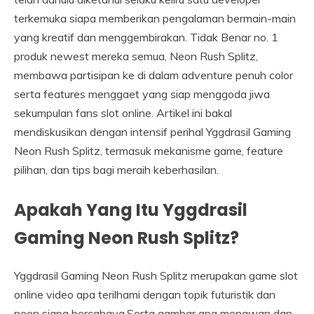
terkemuka siapa memberikan pengalaman bermain-main
yang kreatif dan menggembirakan. Tidak Benar no. 1
produk newest mereka semua, Neon Rush Splitz,
membawa partisipan ke di dalam adventure penuh color
serta features menggaet yang siap menggoda jiwa
sekumpulan fans slot online. Artikel ini bakal
mendiskusikan dengan intensif perihal Yggdrasil Gaming
Neon Rush Splitz, termasuk mekanisme game, feature
pilihan, dan tips bagi meraih keberhasilan.
Apakah Yang Itu Yggdrasil
Gaming Neon Rush Splitz?
Yggdrasil Gaming Neon Rush Splitz merupakan game slot
online video apa terilhami dengan topik futuristik dan
neon siapa bercahaya.Serta gambar apa menawan dan