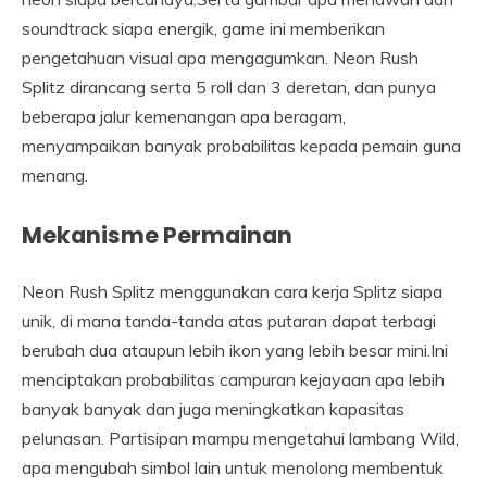
soundtrack siapa energik, game ini memberikan
pengetahuan visual apa mengagumkan. Neon Rush
Splitz dirancang serta 5 roll dan 3 deretan, dan punya
beberapa jalur kemenangan apa beragam,
menyampaikan banyak probabilitas kepada pemain guna
menang.
Mekanisme Permainan
Neon Rush Splitz menggunakan cara kerja Splitz siapa
unik, di mana tanda-tanda atas putaran dapat terbagi
berubah dua ataupun lebih ikon yang lebih besar mini.Ini
menciptakan probabilitas campuran kejayaan apa lebih
banyak banyak dan juga meningkatkan kapasitas
pelunasan. Partisipan mampu mengetahui lambang Wild,
apa mengubah simbol lain untuk menolong membentuk