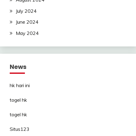
July 2024
June 2024
May 2024
News
hk hari ini
togel hk
togel hk
Situs123