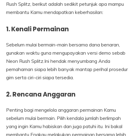
Rush Splitz, berikut adalah sedikit petunjuk apa mampu
membantu Kamu mendapatkan keberhasilan:
1. Kenali Permainan
Sebelum mulai bermain-main bersama dana benaran,
gunakan waktu guna mengupayakan versi demo sebab
Neon Rush Splitz.Ini hendak menyumbang Anda
pemahaman siapa lebih banyak mantap perihal prosedur
gim serta ciri-ciri siapa tersedia.
2. Rencana Anggaran
Penting bagi mengelola anggaran permainan Kamu
sebelum mulai bermain. Pilih kendala jumlah berlimpah
yang ingin Kamu habiskan dan juga patuhi itu. Ini bakal
membantu Engkau melakukan permainan bersama lebih