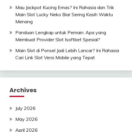
Mau Jackpot Kucing Emas? Ini Rahasia dan Trik
Main Slot Lucky Neko Biar Sering Kasih Waktu
Menang
Panduan Lengkap untuk Pemain: Apa yang
Membuat Provider Slot Isoftbet Spesial?
Main Slot di Ponsel Jadi Lebih Lancar? Ini Rahasia
Cari Link Slot Versi Mobile yang Tepat
Archives
July 2026
May 2026
April 2026