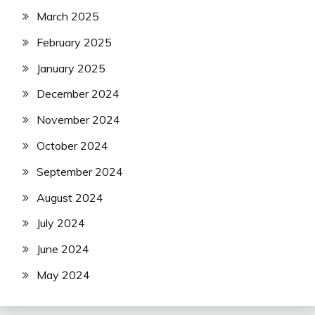
March 2025
February 2025
January 2025
December 2024
November 2024
October 2024
September 2024
August 2024
July 2024
June 2024
May 2024