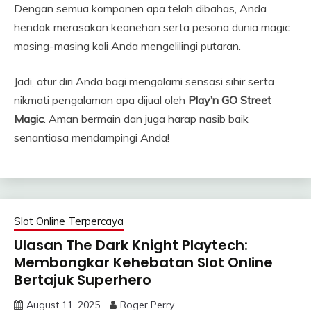
Dengan semua komponen apa telah dibahas, Anda
hendak merasakan keanehan serta pesona dunia magic
masing-masing kali Anda mengelilingi putaran.
Jadi, atur diri Anda bagi mengalami sensasi sihir serta
nikmati pengalaman apa dijual oleh
Play’n GO Street
Magic
. Aman bermain dan juga harap nasib baik
senantiasa mendampingi Anda!
Slot Online Terpercaya
Ulasan The Dark Knight Playtech:
Membongkar Kehebatan Slot Online
Bertajuk Superhero
August 11, 2025
Roger Perry