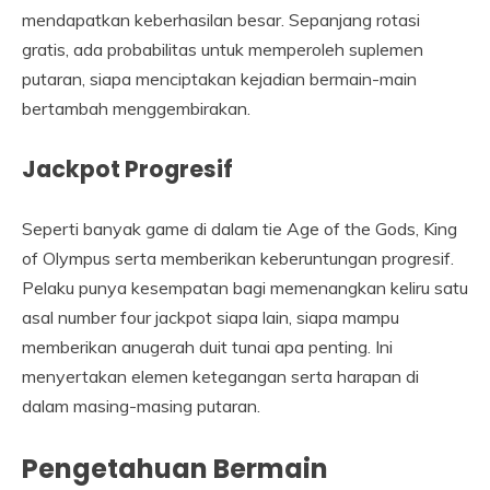
mendapatkan keberhasilan besar. Sepanjang rotasi
gratis, ada probabilitas untuk memperoleh suplemen
putaran, siapa menciptakan kejadian bermain-main
bertambah menggembirakan.
Jackpot Progresif
Seperti banyak game di dalam tie Age of the Gods, King
of Olympus serta memberikan keberuntungan progresif.
Pelaku punya kesempatan bagi memenangkan keliru satu
asal number four jackpot siapa lain, siapa mampu
memberikan anugerah duit tunai apa penting. Ini
menyertakan elemen ketegangan serta harapan di
dalam masing-masing putaran.
Pengetahuan Bermain