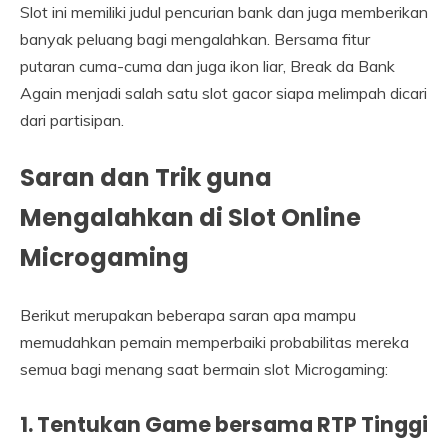
Slot ini memiliki judul pencurian bank dan juga memberikan
banyak peluang bagi mengalahkan. Bersama fitur
putaran cuma-cuma dan juga ikon liar, Break da Bank
Again menjadi salah satu slot gacor siapa melimpah dicari
dari partisipan.
Saran dan Trik guna
Mengalahkan di Slot Online
Microgaming
Berikut merupakan beberapa saran apa mampu
memudahkan pemain memperbaiki probabilitas mereka
semua bagi menang saat bermain slot Microgaming:
1. Tentukan Game bersama RTP Tinggi