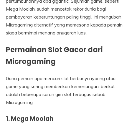
pertumbuhannya apa gigantic. Sejumlah game, seperti
Mega Moolah, sudah mencetak rekor dunia bagi
pembayaran keberuntungan paling tinggi. Ini mengubah
Microgaming alternatif yang memesona kepada pemain
siapa bermimpi menang anugerah luas.
Permainan Slot Gacor dari
Microgaming
Guna pemain apa mencari slot berbunyi nyaring atau
game yang sering memberikan kemenangan, berikut
adalah beberapa saran gim slot terbagus sebab
Microgaming:
1. Mega Moolah