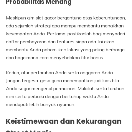
Probabilitas Menang
Meskipun gim slot gacor bergantung atas keberuntungan,
ada sejumlah strategi apa mampu membantu menaikkan
kesempatan Anda. Pertama, pastikanlah bagi menyadari
daftar pembayaran dan features siapa ada. Ini akan
membantu Anda paham ikon lokasi yang paling berharga
dan bagaimana cara menyebabkan fitur bonus.
Kedua, atur pertaruhan Anda serta anggaran Anda.
Jangan tergesa-gesa guna menempatkan judi luas bila
Anda segar mengenal permainan. Mulailah serta taruhan
mini serta perbaiki dengan bertahap waktu Anda
mendapati lebih banyak nyaman.
Keistimewaan dan Kekurangan