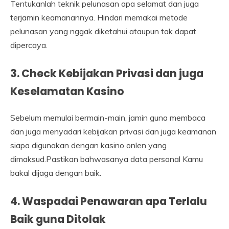
Tentukanlah teknik pelunasan apa selamat dan juga
terjamin keamanannya. Hindari memakai metode
pelunasan yang nggak diketahui ataupun tak dapat
dipercaya.
3. Check Kebijakan Privasi dan juga
Keselamatan Kasino
Sebelum memulai bermain-main, jamin guna membaca
dan juga menyadari kebijakan privasi dan juga keamanan
siapa digunakan dengan kasino onlen yang
dimaksud.Pastikan bahwasanya data personal Kamu
bakal dijaga dengan baik.
4. Waspadai Penawaran apa Terlalu
Baik guna Ditolak