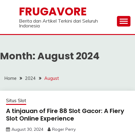
Skip
FRUGAVORE
to
content
Berita dan Artikel Terkini dari Seluruh
Indonesia
Month:
August 2024
Home
2024
August
Situs Slot
A tinjauan of Fire 88 Slot Gacor: A Fiery
Slot Online Experience
August 30, 2024
Roger Perry