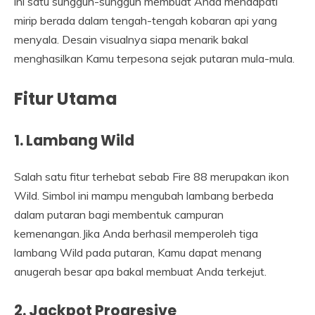
ini satu sungguh-sungguh membuat Anda mendapati
mirip berada dalam tengah-tengah kobaran api yang
menyala. Desain visualnya siapa menarik bakal
menghasilkan Kamu terpesona sejak putaran mula-mula.
Fitur Utama
1. Lambang Wild
Salah satu fitur terhebat sebab Fire 88 merupakan ikon
Wild. Simbol ini mampu mengubah lambang berbeda
dalam putaran bagi membentuk campuran
kemenangan.Jika Anda berhasil memperoleh tiga
lambang Wild pada putaran, Kamu dapat menang
anugerah besar apa bakal membuat Anda terkejut.
2. Jackpot Progresive