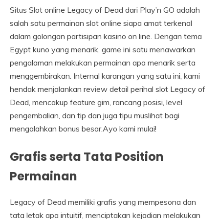
Situs Slot online Legacy of Dead dari Play’n GO adalah
salah satu permainan slot online siapa amat terkenal
dalam golongan partisipan kasino on line. Dengan tema
Egypt kuno yang menarik, game ini satu menawarkan
pengalaman melakukan permainan apa menarik serta
menggembirakan. Internal karangan yang satu ini, kami
hendak menjalankan review detail perihal slot Legacy of
Dead, mencakup feature gim, rancang posisi, level
pengembalian, dan tip dan juga tipu muslihat bagi
mengalahkan bonus besar.Ayo kami mulai!
Grafis serta Tata Position
Permainan
Legacy of Dead memiliki grafis yang mempesona dan
tata letak apa intuitif, menciptakan kejadian melakukan