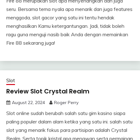
Fire 88 merupakan slot apa menyenangkan dan juga
seru. Bersama tema nyala apa menarik dan juga features
menggoda, slot gacor yang satu ini tentu hendak
menghasilkan Kamu ketergantungan. Jadi, tidak boleh
ragu guna menguji nasib baik Anda dengan memainkan
Fire 88 sekarang juga!
Slot
Review Slot Crystal Realm
August 22, 2024
Roger Perry
Slot online sudah berubah salah satu gim kasino siapa
paling populer dalam alam ketika yang satu ini. salah satu
slot yang menarik fokus para partisipan adalah Crystal
Realm. Serta topik kristal apa menawan serta permainan