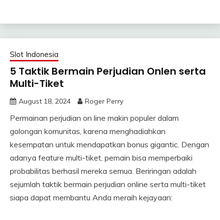
Slot Indonesia
5 Taktik Bermain Perjudian Onlen serta
Multi-Tiket
August 18, 2024
Roger Perry
Permainan perjudian on line makin populer dalam
golongan komunitas, karena menghadiahkan
kesempatan untuk mendapatkan bonus gigantic. Dengan
adanya feature multi-tiket, pemain bisa memperbaiki
probabilitas berhasil mereka semua. Beriringan adalah
sejumlah taktik bermain perjudian online serta multi-tiket
siapa dapat membantu Anda meraih kejayaan: