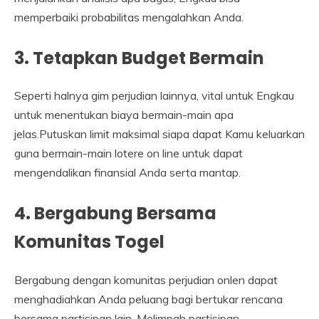
memperbaiki probabilitas mengalahkan Anda.
3. Tetapkan Budget Bermain
Seperti halnya gim perjudian lainnya, vital untuk Engkau
untuk menentukan biaya bermain-main apa
jelas.Putuskan limit maksimal siapa dapat Kamu keluarkan
guna bermain-main lotere on line untuk dapat
mengendalikan finansial Anda serta mantap.
4. Bergabung Bersama
Komunitas Togel
Bergabung dengan komunitas perjudian onlen dapat
menghadiahkan Anda peluang bagi bertukar rencana
bersama partisipan lain. Melimpah partisipan