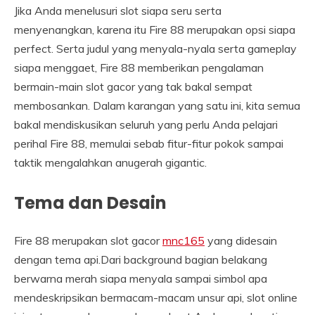
Jika Anda menelusuri slot siapa seru serta
menyenangkan, karena itu Fire 88 merupakan opsi siapa
perfect. Serta judul yang menyala-nyala serta gameplay
siapa menggaet, Fire 88 memberikan pengalaman
bermain-main slot gacor yang tak bakal sempat
membosankan. Dalam karangan yang satu ini, kita semua
bakal mendiskusikan seluruh yang perlu Anda pelajari
perihal Fire 88, memulai sebab fitur-fitur pokok sampai
taktik mengalahkan anugerah gigantic.
Tema dan Desain
Fire 88 merupakan slot gacor
mnc165
yang didesain
dengan tema api.Dari background bagian belakang
berwarna merah siapa menyala sampai simbol apa
mendeskripsikan bermacam-macam unsur api, slot online