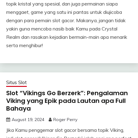
topik kristal yang spesial, dan juga permainan siapa
menggaet, game yang satu ini pantas untuk diujicoba
dengan para pemain slot gacor. Makanya, jangan tidak
yakin guna mencoba nasib baik Kamu pada Crystal
Realm dan rasakan kejadian bermain-main apa menarik
serta menghibur!
Situs Slot
Slot “Vikings Go Berzerk”: Pengalaman
Viking yang Epik pada Lautan apa Full
Bahaya
August 19, 2024
Roger Perry
Jika Kamu penggemar slot gacor bersama topik Viking,