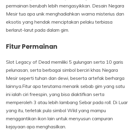
permainan berubah lebih mengasyikkan. Desain Negara
Mesir tua apa unik menghadiahkan warna misterius dan
eksotis yang hendak menciptakan pelaku terbiasa
berlarut-larut pada dalam gim.
Fitur Permainan
Slot Legacy of Dead memiliki 5 gulungan serta 10 garis
pelunasan, serta berbagai simbol berciri khas Negara
Mesir seperti tuhan dan dewi, beserta artefak berharga
lainnya.Fitur apa terutama menarik sebab gim yang satu
ini ialah ciri freespin, yang bisa diaktifkan serta
memperoleh 3 atau lebih lambang Sebar pada roll. Di Luar
yang itu, terletak pula simbol Wild yang mampu
menggantikan ikon lain untuk menyusun campuran
kejayaan apa menghasilkan.