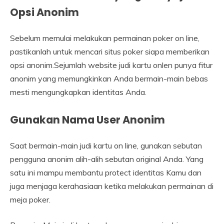
Opsi Anonim
Sebelum memulai melakukan permainan poker on line,
pastikanlah untuk mencari situs poker siapa memberikan
opsi anonim.Sejumlah website judi kartu onlen punya fitur
anonim yang memungkinkan Anda bermain-main bebas
mesti mengungkapkan identitas Anda.
Gunakan Nama User Anonim
Saat bermain-main judi kartu on line, gunakan sebutan
pengguna anonim alih-alih sebutan original Anda. Yang
satu ini mampu membantu protect identitas Kamu dan
juga menjaga kerahasiaan ketika melakukan permainan di
meja poker.