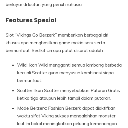
berlayar di lautan yang penuh rahasia.
Features Spesial
Slot “Vikings Go Berzerk” memberikan berbagai ciri
khusus apa menghasilkan game makin seru serta
bermanfaat. Sedikit ciri apa patut disorot adalah:
Wild: Ikon Wild mengganti semua lambang berbeda
kecuali Scatter guna menyusun kombinasi siapa
bermanfaat.
Scatter: Ikon Scatter menyebabkan Putaran Gratis
ketika tiga ataupun lebih tampil dalam putaran.
Mode Berzerk: Fashion Berzerk dapat diaktifkan
waktu sifat Viking sukses mengalahkan monster
laut.Ini bakal meningkatkan peluang kemenangan