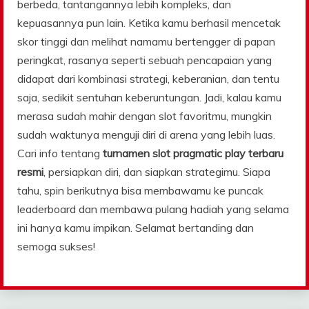
berbeda, tantangannya lebih kompleks, dan
kepuasannya pun lain. Ketika kamu berhasil mencetak
skor tinggi dan melihat namamu bertengger di papan
peringkat, rasanya seperti sebuah pencapaian yang
didapat dari kombinasi strategi, keberanian, dan tentu
saja, sedikit sentuhan keberuntungan. Jadi, kalau kamu
merasa sudah mahir dengan slot favoritmu, mungkin
sudah waktunya menguji diri di arena yang lebih luas.
Cari info tentang
turnamen slot pragmatic play terbaru
resmi
, persiapkan diri, dan siapkan strategimu. Siapa
tahu, spin berikutnya bisa membawamu ke puncak
leaderboard dan membawa pulang hadiah yang selama
ini hanya kamu impikan. Selamat bertanding dan
semoga sukses!