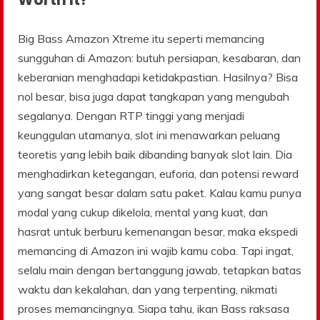
Big Bass Amazon Xtreme itu seperti memancing
sungguhan di Amazon: butuh persiapan, kesabaran, dan
keberanian menghadapi ketidakpastian. Hasilnya? Bisa
nol besar, bisa juga dapat tangkapan yang mengubah
segalanya. Dengan RTP tinggi yang menjadi
keunggulan utamanya, slot ini menawarkan peluang
teoretis yang lebih baik dibanding banyak slot lain. Dia
menghadirkan ketegangan, euforia, dan potensi reward
yang sangat besar dalam satu paket. Kalau kamu punya
modal yang cukup dikelola, mental yang kuat, dan
hasrat untuk berburu kemenangan besar, maka ekspedi
memancing di Amazon ini wajib kamu coba. Tapi ingat,
selalu main dengan bertanggung jawab, tetapkan batas
waktu dan kekalahan, dan yang terpenting, nikmati
proses memancingnya. Siapa tahu, ikan Bass raksasa