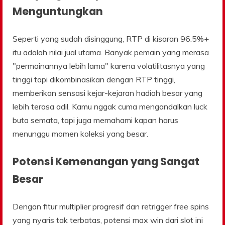
Menguntungkan
Seperti yang sudah disinggung, RTP di kisaran 96.5%+
itu adalah nilai jual utama. Banyak pemain yang merasa
"permainannya lebih lama" karena volatilitasnya yang
tinggi tapi dikombinasikan dengan RTP tinggi,
memberikan sensasi kejar-kejaran hadiah besar yang
lebih terasa adil. Kamu nggak cuma mengandalkan luck
buta semata, tapi juga memahami kapan harus
menunggu momen koleksi yang besar.
Potensi Kemenangan yang Sangat
Besar
Dengan fitur multiplier progresif dan retrigger free spins
yang nyaris tak terbatas, potensi max win dari slot ini