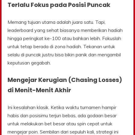
Terlalu Fokus pada Posisi Puncak
Memang tujuan utama adalah juara satu. Tapi,
leaderboard yang sehat biasanya memberikan hadiah
hingga peringkat ke-100 atau bahkan lebih. Fokuslah
untuk tetap berada di zona hadiah. Tekanan untuk
selalu di puncak justru bisa bikin panik dan mengambil
keputusan gegabah.
Mengejar Kerugian (Chasing Losses)
di Menit-Menit Akhir
Ini kesalahan klasik. Ketika waktu turnamen hampir
habis dan posisimu terjun bebas, ada godaan besar
untuk melakukan bet besar atau spin cepat untuk
mengejar poin. Sembilan dari sepuluh kali, strategi ini