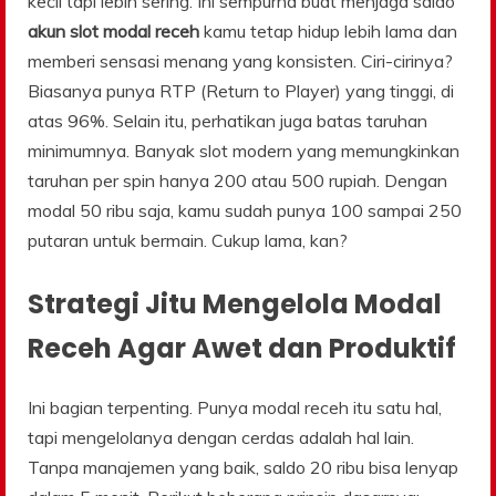
kecil tapi lebih sering. Ini sempurna buat menjaga saldo
akun slot modal receh
kamu tetap hidup lebih lama dan
memberi sensasi menang yang konsisten. Ciri-cirinya?
Biasanya punya RTP (Return to Player) yang tinggi, di
atas 96%. Selain itu, perhatikan juga batas taruhan
minimumnya. Banyak slot modern yang memungkinkan
taruhan per spin hanya 200 atau 500 rupiah. Dengan
modal 50 ribu saja, kamu sudah punya 100 sampai 250
putaran untuk bermain. Cukup lama, kan?
Strategi Jitu Mengelola Modal
Receh Agar Awet dan Produktif
Ini bagian terpenting. Punya modal receh itu satu hal,
tapi mengelolanya dengan cerdas adalah hal lain.
Tanpa manajemen yang baik, saldo 20 ribu bisa lenyap