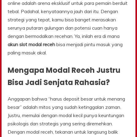
online adalah arena eksklusif untuk para pemain berduit
tebal. Padahal, kenyataannya jauh dari itu. Dengan
strategi yang tepat, kamu bisa banget merasakan
serunya putaran gulungan dan potensi cuan hanya
dengan bermodalkan recehan. Ya, inilah era di mana
akun slot modal receh
bisa menjadi pintu masuk yang
paling masuk akal.
Mengapa Modal Receh Justru
Bisa Jadi Senjata Rahasia?
Anggapan bahwa “harus deposit besar untuk menang
besar” adalah mitos yang sudah ketinggalan zaman.
Justru, memulai dengan modal kecil punya keuntungan
psikologis dan strategis yang sering diremehkan.
Dengan modal receh, tekanan untuk langsung balik