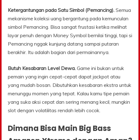
Ketergantungan pada Satu Simbol (Pemancing).
Semua
mekanisme koleksi uang bergantung pada kemunculan
simbol Pemancing. Bisa sangat frustasi ketika melihat
layar penuh dengan Money Symbol bernilai tinggi, tapi si
Pemancing nggak kunjung datang sampai putaran
berakhir. Itu adalah bagian dari permainannya.
Butuh Kesabaran Level Dewa.
Game ini bukan untuk
pemain yang ingin cepat-cepat dapat jackpot atau
yang mudah bosan. Dibutuhkan kesabaran ekstra untuk
menunggu momen yang tepat. Kalau kamu tipe pemain
yang suka aksi cepat dan sering menang kecil, mungkin
slot dengan volatilitas rendah lebih cocok.
Dimana Bisa Main Big Bass