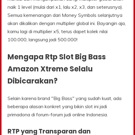
naik 1 level (mulai dari x1, lalu x2, x3, dan seterusnya).
Semua kemenangan dari Money Symbols selanjutnya
akan dikalikan dengan multiplier global ini. Bayangin aja,
kamu lagi di multiplier x5, terus dapet kolek nilai
100.000, langsung jadi 500.000!
Mengapa Rtp Slot Big Bass
Amazon Xtreme Selalu
Dibicarakan?
Selain karena brand "Big Bass" yang sudah kuat, ada
beberapa alasan konkret yang bikin slot ini jadi
primadona di forum-forum judi online Indonesia.
RTP yang Transparan dan