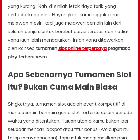
yang kurang. Nah, di sinilah letak daya tarik yang
berbeda: kompetisi. Bayangkan, kamu nggak cuma
melawan mesin, tapi juga melawan pemain lain dari
seluruh penjuru untuk berebut posisi teratas dan hadiah
yang jauh lebih menggiurkan. Inilah yang ditawarkan
oleh konsep
turnamen
slot online terpercaya
pragmatic
play terbaru resmi
.
Apa Sebenarnya Turnamen Slot
Itu? Bukan Cuma Main Biasa
Singkatnya, turnamen slot adalah event kompetitif di
mana pemain bermain game slot tertentu dalam periode
waktu yang ditentukan. Tujuan utama kamu bukan lagi
sekadar mencari jackpot atau fitur bonus (walaupun itu
tetap menyenangkan), tapi untuk mengumpulkan poin