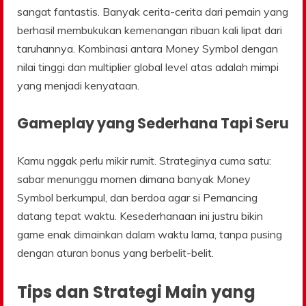
sangat fantastis. Banyak cerita-cerita dari pemain yang
berhasil membukukan kemenangan ribuan kali lipat dari
taruhannya. Kombinasi antara Money Symbol dengan
nilai tinggi dan multiplier global level atas adalah mimpi
yang menjadi kenyataan.
Gameplay yang Sederhana Tapi Seru
Kamu nggak perlu mikir rumit. Strateginya cuma satu:
sabar menunggu momen dimana banyak Money
Symbol berkumpul, dan berdoa agar si Pemancing
datang tepat waktu. Kesederhanaan ini justru bikin
game enak dimainkan dalam waktu lama, tanpa pusing
dengan aturan bonus yang berbelit-belit.
Tips dan Strategi Main yang