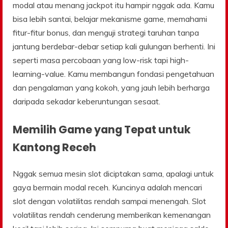
modal atau menang jackpot itu hampir nggak ada. Kamu
bisa lebih santai, belajar mekanisme game, memahami
fitur-fitur bonus, dan menguji strategi taruhan tanpa
jantung berdebar-debar setiap kali gulungan berhenti. Ini
seperti masa percobaan yang low-risk tapi high-
learning-value. Kamu membangun fondasi pengetahuan
dan pengalaman yang kokoh, yang jauh lebih berharga
daripada sekadar keberuntungan sesaat.
Memilih Game yang Tepat untuk
Kantong Receh
Nggak semua mesin slot diciptakan sama, apalagi untuk
gaya bermain modal receh. Kuncinya adalah mencari
slot dengan volatilitas rendah sampai menengah. Slot
volatilitas rendah cenderung memberikan kemenangan