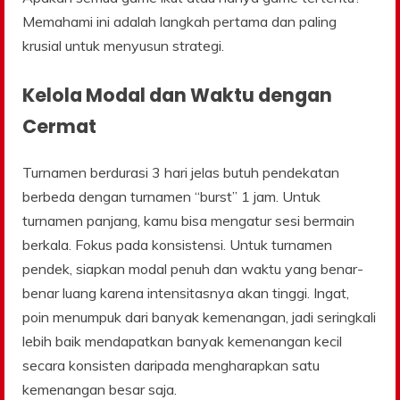
Memahami ini adalah langkah pertama dan paling
krusial untuk menyusun strategi.
Kelola Modal dan Waktu dengan
Cermat
Turnamen berdurasi 3 hari jelas butuh pendekatan
berbeda dengan turnamen “burst” 1 jam. Untuk
turnamen panjang, kamu bisa mengatur sesi bermain
berkala. Fokus pada konsistensi. Untuk turnamen
pendek, siapkan modal penuh dan waktu yang benar-
benar luang karena intensitasnya akan tinggi. Ingat,
poin menumpuk dari banyak kemenangan, jadi seringkali
lebih baik mendapatkan banyak kemenangan kecil
secara konsisten daripada mengharapkan satu
kemenangan besar saja.