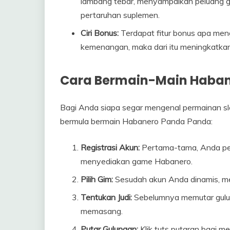
lambang tebar, menyampaikan peluang
pertaruhan suplemen.
Ciri Bonus:
Terdapat fitur bonus apa men
kemenangan, maka dari itu meningkatkan
Cara Bermain-Main Haba
Bagi Anda siapa segar mengenal permainan slo
bermula bermain Habanero Panda Panda:
Registrasi Akun:
Pertama-tama, Anda perl
menyediakan game Habanero.
Pilih Gim:
Sesudah akun Anda dinamis, me
Tentukan Judi:
Sebelumnya memutar gulun
memasang.
Putar Gulungan:
Klik tuts putaran bagi 