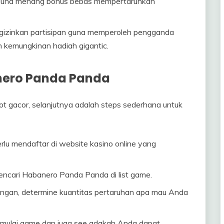
 guna menang bonus bebas mempertaruhkan
gizinkan partisipan guna memperoleh pengganda
 kemungkinan hadiah gigantic.
nero Panda Panda
t gacor, selanjutnya adalah steps sederhana untuk
u mendaftar di website kasino online yang
ncari Habanero Panda Panda di list game.
gan, determine kuantitas pertaruhan apa mau Anda
memulai game dan juga see adakah Anda dapat