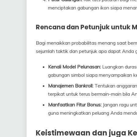
menciptakan gabungan ikon siapa mena
Rencana dan Petunjuk untuk 
Bagi menaikkan probabilitas menang saat ber
sejumlah taktik dan petunjuk apa dapat Anda 
Kenali Model Pelunasan:
Luangkan duras
gabungan simbol siapa menyampaikan k
Manajemen Bankroll:
Tentukan anggaran 
terpikat untuk terus bermain-main bila 
Manfaatkan Fitur Bonus:
Jangan ragu untu
guna meningkatkan peluang Anda mendap
Keistimewaan dan juga K