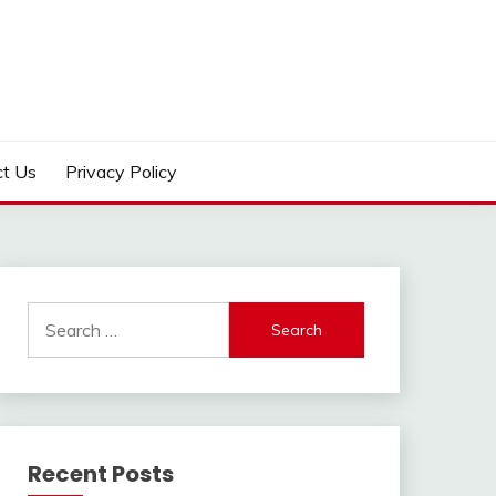
ct Us
Privacy Policy
Search
for:
Recent Posts