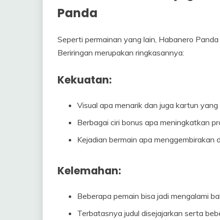
Panda
Seperti permainan yang lain, Habanero Panda
Beriringan merupakan ringkasannya:
Kekuatan:
Visual apa menarik dan juga kartun yang
Berbagai ciri bonus apa meningkatkan pr
Kejadian bermain apa menggembirakan 
Kelemahan:
Beberapa pemain bisa jadi mengalami ba
Terbatasnya judul disejajarkan serta b