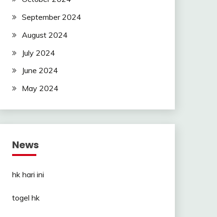
September 2024
August 2024
July 2024
June 2024
May 2024
News
hk hari ini
togel hk