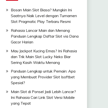
Bosan Main Slot Biasa? Mungkin Ini
Saatnya Naik Level dengan Turnamen
Slot Pragmatic Play Terbaru Resmi
Rahasia Lancar Main dan Menang:
Panduan Lengkap Daftar Slot via Dana
Gacor Harian
Mau Jackpot Kucing Emas? Ini Rahasia
dan Trik Main Slot Lucky Neko Biar
Sering Kasih Waktu Menang
Panduan Lengkap untuk Pemain: Apa
yang Membuat Provider Slot Isoftbet
Spesial?
Main Slot di Ponsel Jadi Lebih Lancar?
Ini Rahasia Cari Link Slot Versi Mobile
yang Tepat