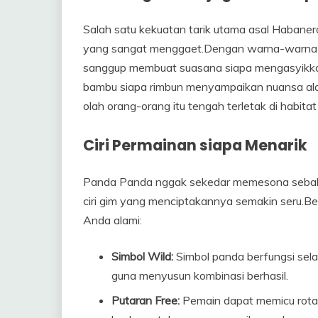
Salah satu kekuatan tarik utama asal Haban
yang sangat menggaet.Dengan warna-warna be
sanggup membuat suasana siapa mengasyikkan
bambu siapa rimbun menyampaikan nuansa ala
olah orang-orang itu tengah terletak di habit
Ciri Permainan siapa Menarik
Panda Panda nggak sekedar memesona sebab s
ciri gim yang menciptakannya semakin seru.Ber
Anda alami:
Simbol Wild:
Simbol panda berfungsi sel
guna menyusun kombinasi berhasil.
Putaran Free:
Pemain dapat memicu rota