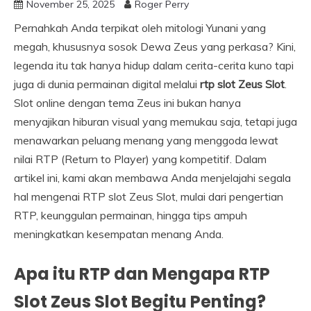
November 25, 2025
Roger Perry
Pernahkah Anda terpikat oleh mitologi Yunani yang
megah, khususnya sosok Dewa Zeus yang perkasa? Kini,
legenda itu tak hanya hidup dalam cerita-cerita kuno tapi
juga di dunia permainan digital melalui
rtp slot Zeus Slot
.
Slot online dengan tema Zeus ini bukan hanya
menyajikan hiburan visual yang memukau saja, tetapi juga
menawarkan peluang menang yang menggoda lewat
nilai RTP (Return to Player) yang kompetitif. Dalam
artikel ini, kami akan membawa Anda menjelajahi segala
hal mengenai RTP slot Zeus Slot, mulai dari pengertian
RTP, keunggulan permainan, hingga tips ampuh
meningkatkan kesempatan menang Anda.
Apa itu RTP dan Mengapa RTP
Slot Zeus Slot Begitu Penting?