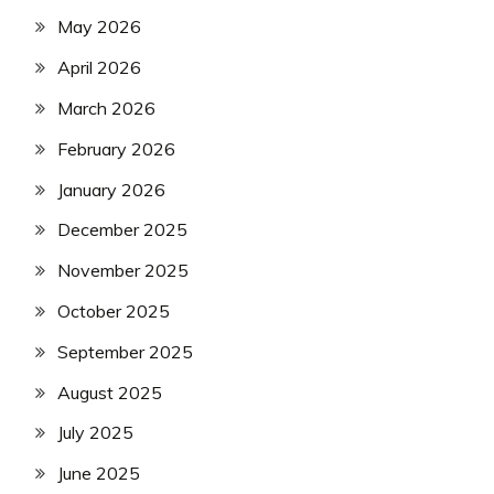
May 2026
April 2026
March 2026
February 2026
January 2026
December 2025
November 2025
October 2025
September 2025
August 2025
July 2025
June 2025