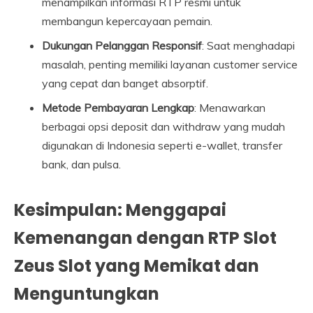
menampilkan informasi RTP resmi untuk
membangun kepercayaan pemain.
Dukungan Pelanggan Responsif
: Saat menghadapi
masalah, penting memiliki layanan customer service
yang cepat dan banget absorptif.
Metode Pembayaran Lengkap
: Menawarkan
berbagai opsi deposit dan withdraw yang mudah
digunakan di Indonesia seperti e-wallet, transfer
bank, dan pulsa.
Kesimpulan: Menggapai
Kemenangan dengan RTP Slot
Zeus Slot yang Memikat dan
Menguntungkan