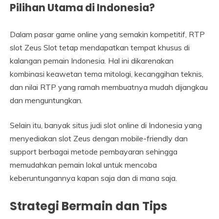
Pilihan Utama di Indonesia?
Dalam pasar game online yang semakin kompetitif, RTP
slot Zeus Slot tetap mendapatkan tempat khusus di
kalangan pemain Indonesia. Hal ini dikarenakan
kombinasi keawetan tema mitologi, kecanggihan teknis,
dan nilai RTP yang ramah membuatnya mudah dijangkau
dan menguntungkan.
Selain itu, banyak situs judi slot online di Indonesia yang
menyediakan slot Zeus dengan mobile-friendly dan
support berbagai metode pembayaran sehingga
memudahkan pemain lokal untuk mencoba
keberuntungannya kapan saja dan di mana saja.
Strategi Bermain dan Tips