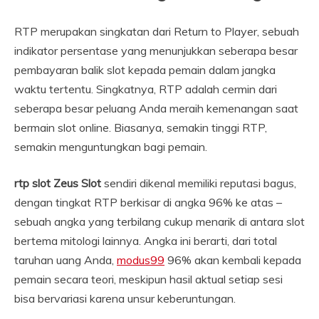
RTP merupakan singkatan dari Return to Player, sebuah
indikator persentase yang menunjukkan seberapa besar
pembayaran balik slot kepada pemain dalam jangka
waktu tertentu. Singkatnya, RTP adalah cermin dari
seberapa besar peluang Anda meraih kemenangan saat
bermain slot online. Biasanya, semakin tinggi RTP,
semakin menguntungkan bagi pemain.
rtp slot Zeus Slot
sendiri dikenal memiliki reputasi bagus,
dengan tingkat RTP berkisar di angka 96% ke atas –
sebuah angka yang terbilang cukup menarik di antara slot
bertema mitologi lainnya. Angka ini berarti, dari total
taruhan uang Anda,
modus99
96% akan kembali kepada
pemain secara teori, meskipun hasil aktual setiap sesi
bisa bervariasi karena unsur keberuntungan.