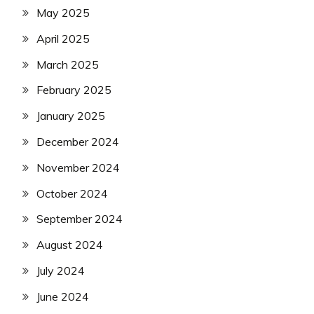
May 2025
April 2025
March 2025
February 2025
January 2025
December 2024
November 2024
October 2024
September 2024
August 2024
July 2024
June 2024