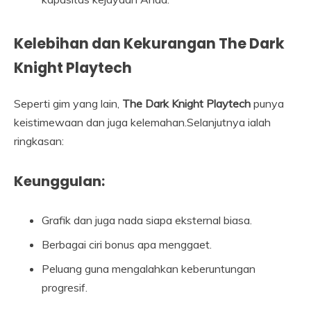
Kelebihan dan Kekurangan The Dark
Knight Playtech
Seperti gim yang lain,
The Dark Knight Playtech
punya
keistimewaan dan juga kelemahan.Selanjutnya ialah
ringkasan:
Keunggulan:
Grafik dan juga nada siapa eksternal biasa.
Berbagai ciri bonus apa menggaet.
Peluang guna mengalahkan keberuntungan
progresif.