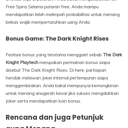
Free Spins.Selama putaran free, Anda mampu
mendapatkan lebih melimpah probabilitas untuk menang
bebas wajib mempertaruhkan uang Anda.
Bonus Game: The Dark Knight Rises
Feature bonus yang terutama menggaet sebab
The Dark
Knight Playtech
merupakan permainan bonus siapa
disebut The Dark Knight Rises. Di here, partisipan
hendak melawan Joker internal pertempuran siapa
menggembirakan. Anda bakal mempunyai kemungkinan
untuk menang anugerah besar jika sukses mengalahkan
Joker serta mendapatkan koin bonus.
Rencana dan juga Petunjuk