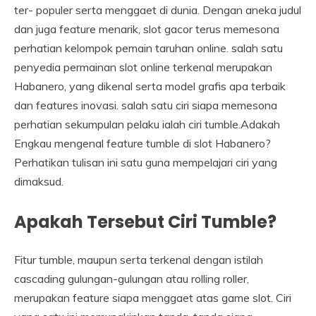
ter- populer serta menggaet di dunia. Dengan aneka judul
dan juga feature menarik, slot gacor terus memesona
perhatian kelompok pemain taruhan online. salah satu
penyedia permainan slot online terkenal merupakan
Habanero, yang dikenal serta model grafis apa terbaik
dan features inovasi. salah satu ciri siapa memesona
perhatian sekumpulan pelaku ialah ciri tumble.Adakah
Engkau mengenal feature tumble di slot Habanero?
Perhatikan tulisan ini satu guna mempelajari ciri yang
dimaksud.
Apakah Tersebut Ciri Tumble?
Fitur tumble, maupun serta terkenal dengan istilah
cascading gulungan-gulungan atau rolling roller,
merupakan feature siapa menggaet atas game slot. Ciri