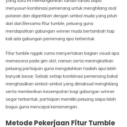
yang satu ini memungkinkan tanda-tanda siapa
menyusun kombinasi pemenang untuk menghilang asal
putaran dan digantikan dengan simbol muda yang jatuh
dari dari.Bersama fitur tumble, peluang guna
mendapatkan gabungan winner muda bertambah tiap
kali ada gabungan pemenang apa terbentuk.
Fitur tumble nggak cuma menyertakan bagian visual apa
memesona pada gim slot, namun serta meningkatkan
peluang partisipan guna mengalahkan hadiah apa lebih
banyak besar. Sebab setiap kombinasi pemenang bakal
menghasilkan simbol-simbol yang dimaksud menghilang
serta memberikan kesempatan bagi gabungan winner
segar terbentuk, partisipan memiliki peluang siapa lebih
bagus guna mencapai kemenangan.
Metode Pekerjaan Fitur Tumble