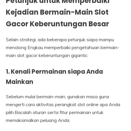
Petunjuk untuk Memperbaiki
Kejadian Bermain-Main Slot
Gacor Keberuntungan Besar
Selain strategi, ada beberapa petunjuk siapa mampu
menolong Engkau memperbaiki pengetahuan bermain-
main slot gacor keberuntungan gigantic:
1. Kenali Permainan siapa Anda
Mainkan
Sebelum mulai bermain-main, gunakan masa guna
mengerti cara aktivitas perangkat slot online apa Anda
pilih.Bacalah aturan serta fitur permainan untuk
memaksimalkan peluang Anda.