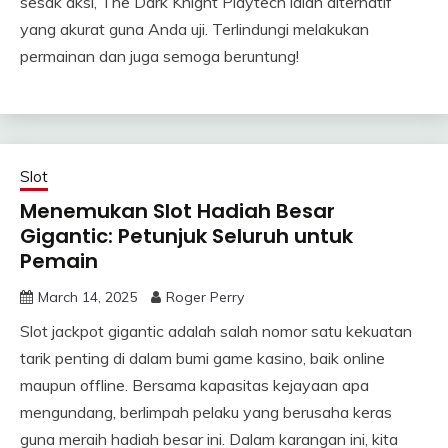
sesak aksi, The Dark Knight Playtech ialah alternatif
yang akurat guna Anda uji. Terlindungi melakukan
permainan dan juga semoga beruntung!
Slot
Menemukan Slot Hadiah Besar
Gigantic: Petunjuk Seluruh untuk
Pemain
March 14, 2025
Roger Perry
Slot jackpot gigantic adalah salah nomor satu kekuatan
tarik penting di dalam bumi game kasino, baik online
maupun offline. Bersama kapasitas kejayaan apa
mengundang, berlimpah pelaku yang berusaha keras
guna meraih hadiah besar ini. Dalam karangan ini, kita