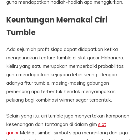
guna mendapatkan hadiah-hadiah apa menggiurkan.
Keuntungan Memakai Ciri
Tumble
Ada sejumlah profit siapa dapat didapatkan ketika
menggunakan feature tumble di slot gacor Habanero.
Keliru yang satu merupakan memperbaiki probabilitas
guna mendapatkan kejayaan lebih sering. Dengan
adanya fitur tumble, masing-masing gabungan
pemenang apa terbentuk hendak menyampaikan
peluang bagi kombinasi winner segar terbentuk.
Selain yang itu, ciri tumble juga menyertakan komponen
kesenangan dan tantangan di dalam gim
slot
gacor
.Melihat simbol-simbol siapa menghilang dan juga