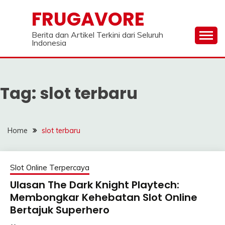
Skip
FRUGAVORE
to
content
Berita dan Artikel Terkini dari Seluruh
Indonesia
Tag:
slot terbaru
Home
slot terbaru
Slot Online Terpercaya
Ulasan The Dark Knight Playtech:
Membongkar Kehebatan Slot Online
Bertajuk Superhero