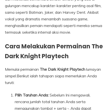
gulungan mencakup karakter-karakter penting asal film,
sama seperti Batman, Joker, dan Harvey Dent. Akibat
vokal yang dramatis menambah suasana game,
menghasilkan pemain mendapati seperti mereka semua
termasuk seketika internal aksi movie.
Cara Melakukan Permainan The
Dark Knight Playtech
Memulai permainan
The Dark Knight Playtech
lumayan
simpel.Berikut ialah tahapan siapa memerlukan Anda
turuti:
Pilih Taruhan Anda:
Sebelum Ini mengawali,
rencana jumlah total taruhan Anda serta
menggunakan tombol + serta -. Anda dapat