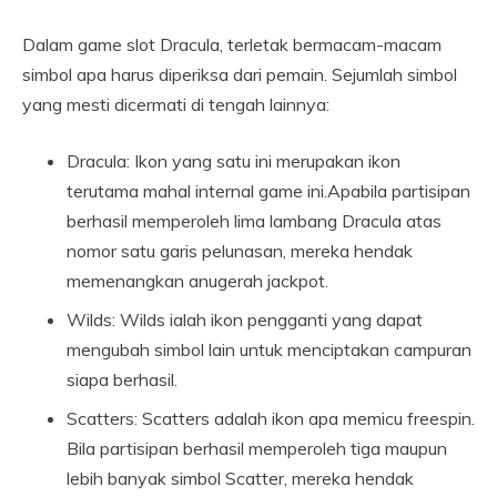
Dalam game slot Dracula, terletak bermacam-macam
simbol apa harus diperiksa dari pemain. Sejumlah simbol
yang mesti dicermati di tengah lainnya:
Dracula: Ikon yang satu ini merupakan ikon
terutama mahal internal game ini.Apabila partisipan
berhasil memperoleh lima lambang Dracula atas
nomor satu garis pelunasan, mereka hendak
memenangkan anugerah jackpot.
Wilds: Wilds ialah ikon pengganti yang dapat
mengubah simbol lain untuk menciptakan campuran
siapa berhasil.
Scatters: Scatters adalah ikon apa memicu freespin.
Bila partisipan berhasil memperoleh tiga maupun
lebih banyak simbol Scatter, mereka hendak