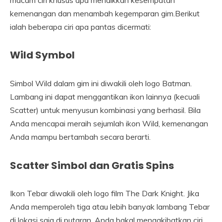
kemenangan dan menambah kegemparan gim.Berikut
ialah beberapa ciri apa pantas dicermati:
Wild Symbol
Simbol Wild dalam gim ini diwakili oleh logo Batman.
Lambang ini dapat menggantikan ikon lainnya (kecuali
Scatter) untuk menyusun kombinasi yang berhasil. Bila
Anda mencapai meraih sejumlah ikon Wild, kemenangan
Anda mampu bertambah secara berarti.
Scatter Simbol dan Gratis Spins
Ikon Tebar diwakili oleh logo film The Dark Knight. Jika
Anda memperoleh tiga atau lebih banyak lambang Tebar
di lokasi saja di putaran, Anda bakal mengakibatkan ciri