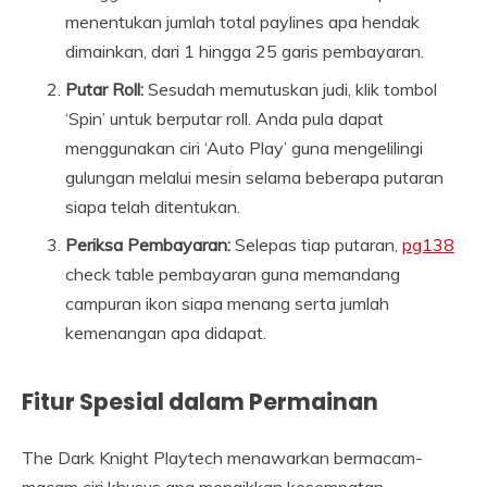
menentukan jumlah total paylines apa hendak
dimainkan, dari 1 hingga 25 garis pembayaran.
Putar Roll:
Sesudah memutuskan judi, klik tombol
‘Spin’ untuk berputar roll. Anda pula dapat
menggunakan ciri ‘Auto Play’ guna mengelilingi
gulungan melalui mesin selama beberapa putaran
siapa telah ditentukan.
Periksa Pembayaran:
Selepas tiap putaran,
pg138
check table pembayaran guna memandang
campuran ikon siapa menang serta jumlah
kemenangan apa didapat.
Fitur Spesial dalam Permainan
The Dark Knight Playtech menawarkan bermacam-
macam ciri khusus apa menaikkan kesempatan