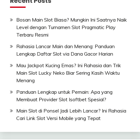
Recent Posts
Bosan Main Slot Biasa? Mungkin Ini Saatnya Naik
Level dengan Turnamen Slot Pragmatic Play
Terbaru Resmi
Rahasia Lancar Main dan Menang: Panduan
Lengkap Daftar Slot via Dana Gacor Harian
Mau Jackpot Kucing Emas? Ini Rahasia dan Trik
Main Slot Lucky Neko Biar Sering Kasih Waktu
Menang
Panduan Lengkap untuk Pemain: Apa yang
Membuat Provider Slot Isoftbet Spesial?
Main Slot di Ponsel Jadi Lebih Lancar? Ini Rahasia
Cari Link Slot Versi Mobile yang Tepat