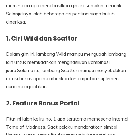
memesona apa menghasilkan gim ini semakin menarik.
Selanjutnya ialah beberapa ciri penting siapa butuh
diperiksa:
1. Ciri Wild dan Scatter
Dalam gim ini, lambang Wild mampu mengubah lambang
lain untuk memudahkan menghasilkan kombinasi
juara.Selama itu, lambang Scatter mampu menyebabkan
rotasi bonus apa memberikan kesempatan suplemen
guna mengalahkan.
2. Feature Bonus Portal
Fitur ini ialah keliru no. 1 apa terutama memesona internal
Tome of Madness. Saat pelaku mendaratkan simbol
khusus, orang-orang itu dapat membuka portal apa