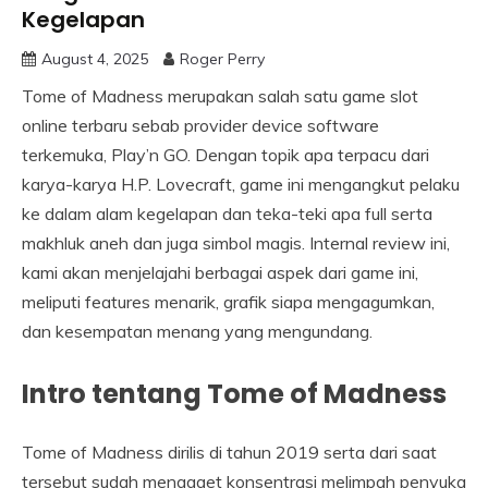
Kegelapan
August 4, 2025
Roger Perry
Tome of Madness merupakan salah satu game slot
online terbaru sebab provider device software
terkemuka, Play’n GO. Dengan topik apa terpacu dari
karya-karya H.P. Lovecraft, game ini mengangkut pelaku
ke dalam alam kegelapan dan teka-teki apa full serta
makhluk aneh dan juga simbol magis. Internal review ini,
kami akan menjelajahi berbagai aspek dari game ini,
meliputi features menarik, grafik siapa mengagumkan,
dan kesempatan menang yang mengundang.
Intro tentang Tome of Madness
Tome of Madness dirilis di tahun 2019 serta dari saat
tersebut sudah menggaet konsentrasi melimpah penyuka