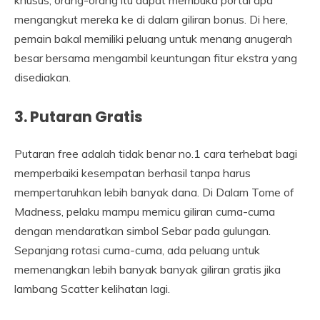
mengangkut mereka ke di dalam giliran bonus. Di here,
pemain bakal memiliki peluang untuk menang anugerah
besar bersama mengambil keuntungan fitur ekstra yang
disediakan.
3. Putaran Gratis
Putaran free adalah tidak benar no.1 cara terhebat bagi
memperbaiki kesempatan berhasil tanpa harus
mempertaruhkan lebih banyak dana. Di Dalam Tome of
Madness, pelaku mampu memicu giliran cuma-cuma
dengan mendaratkan simbol Sebar pada gulungan.
Sepanjang rotasi cuma-cuma, ada peluang untuk
memenangkan lebih banyak banyak giliran gratis jika
lambang Scatter kelihatan lagi.