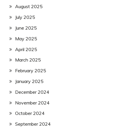
August 2025
July 2025
June 2025
May 2025
April 2025
March 2025
February 2025
January 2025
December 2024
November 2024
October 2024
September 2024