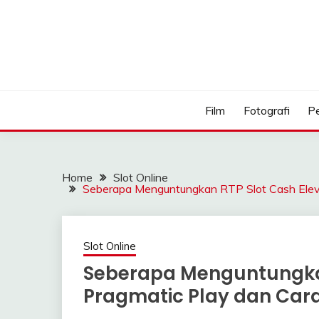
Skip
to
content
Film
Fotografi
Pe
Home
Slot Online
Seberapa Menguntungkan RTP Slot Cash Elev
Slot Online
Seberapa Menguntungkan
Pragmatic Play dan Ca