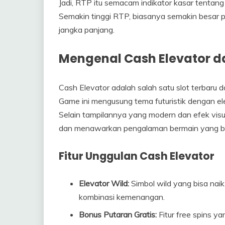
Jadi, RTP itu semacam indikator kasar tentan
Semakin tinggi RTP, biasanya semakin besa
jangka panjang.
Mengenal Cash Elevator da
Cash Elevator adalah salah satu slot terbaru 
Game ini mengusung tema futuristik dengan e
Selain tampilannya yang modern dan efek visual
dan menawarkan pengalaman bermain yang ber
Fitur Unggulan Cash Elevator
Elevator Wild:
Simbol wild yang bisa nai
kombinasi kemenangan.
Bonus Putaran Gratis:
Fitur free spins ya