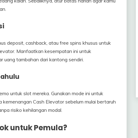
edang kalah. Sebaliknya, atur batas harian agar kamu
an.
si
s deposit, cashback, atau free spins khusus untuk
evator. Manfaatkan kesempatan ini untuk
r uang tambahan dari kantong sendiri.
Dahulu
emo untuk slot mereka. Gunakan mode ini untuk
la kemenangan Cash Elevator sebelum mulai bertaruh
anpa risiko kehilangan modal.
ok untuk Pemula?