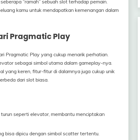
g seberapa “ramah” sebuah slot terhadap pemain.
r peluang kamu untuk mendapatkan kemenangan dalam
ri Pragmatic Play
dari Pragmatic Play yang cukup menarik perhatian.
levator sebagai simbol utama dalam gameplay-nya.
 yang keren, fitur-fitur di dalamnya juga cukup unik
beda dari slot biasa.
k turun seperti elevator, membantu menciptakan
ng bisa dipicu dengan simbol scatter tertentu.