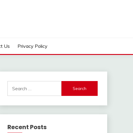
ct Us
Privacy Policy
Search
for:
Recent Posts