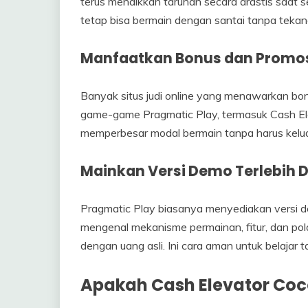
terus menaikkan taruhan secara drastis saat s
tetap bisa bermain dengan santai tanpa tekan
Manfaatkan Bonus dan Promo
Banyak situs judi online yang menawarkan bonu
game-game Pragmatic Play, termasuk Cash El
memperbesar modal bermain tanpa harus kelua
Mainkan Versi Demo Terlebih 
Pragmatic Play biasanya menyediakan versi d
mengenal mekanisme permainan, fitur, dan po
dengan uang asli. Ini cara aman untuk belajar t
Apakah Cash Elevator Coc