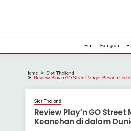
Skip
to
content
Film
Fotografi
Pe
Home
Slot Thailand
Review Play’n GO Street Magic: Pesona serta
Slot Thailand
Review Play’n GO Street 
Keanehan di dalam Dunia