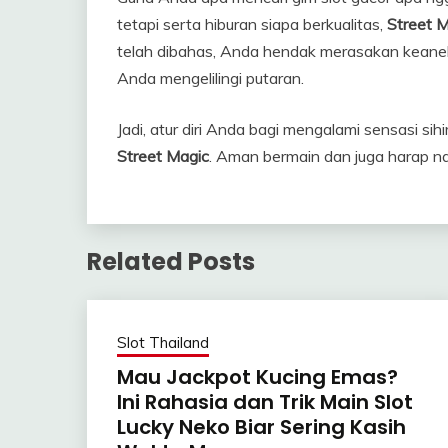
tetapi serta hiburan siapa berkualitas,
Street 
telah dibahas, Anda hendak merasakan keaneh
Anda mengelilingi putaran.
Jadi, atur diri Anda bagi mengalami sensasi sih
Street Magic
. Aman bermain dan juga harap n
Related Posts
Slot Thailand
Mau Jackpot Kucing Emas?
Ini Rahasia dan Trik Main Slot
Lucky Neko Biar Sering Kasih