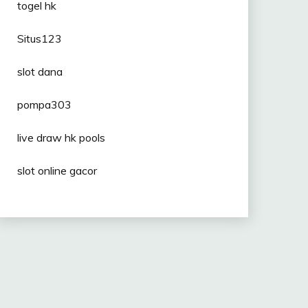
togel hk
Situs123
slot dana
pompa303
live draw hk pools
slot online gacor