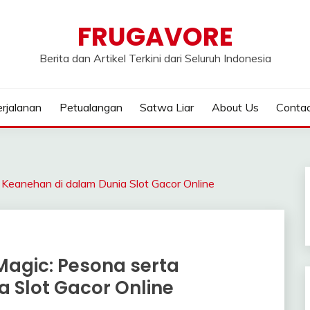
FRUGAVORE
Berita dan Artikel Terkini dari Seluruh Indonesia
rjalanan
Petualangan
Satwa Liar
About Us
Conta
 Keanehan di dalam Dunia Slot Gacor Online
Magic: Pesona serta
 Slot Gacor Online