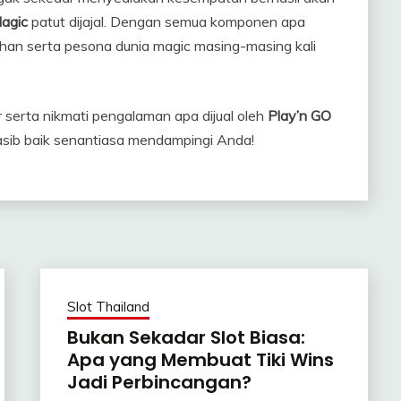
Magic
patut dijajal. Dengan semua komponen apa
an serta pesona dunia magic masing-masing kali
ir serta nikmati pengalaman apa dijual oleh
Play’n GO
asib baik senantiasa mendampingi Anda!
Slot Thailand
Bukan Sekadar Slot Biasa:
Apa yang Membuat Tiki Wins
Jadi Perbincangan?