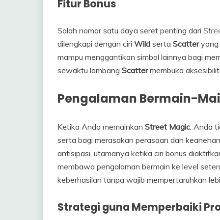
Fitur Bonus
Salah nomor satu daya seret penting dari
Stre
dilengkapi dengan ciri
Wild
serta
Scatter
yang 
mampu menggantikan simbol lainnya bagi me
sewaktu lambang
Scatter
membuka aksesibilit
Pengalaman Bermain-Mai
Ketika Anda memainkan
Street Magic
, Anda t
serta bagi merasakan perasaan dan keanehan s
antisipasi, utamanya ketika ciri bonus diaktifk
membawa pengalaman bermain ke level seter
keberhasilan tanpa wajib mempertaruhkan leb
Strategi guna Memperbaiki Pr