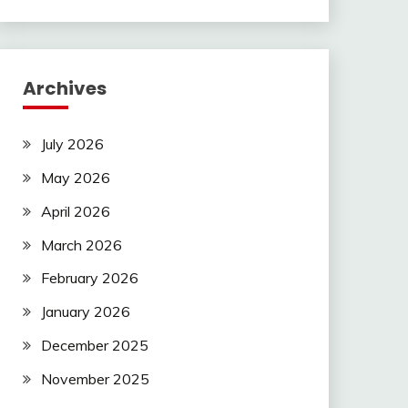
Archives
July 2026
May 2026
April 2026
March 2026
February 2026
January 2026
December 2025
November 2025