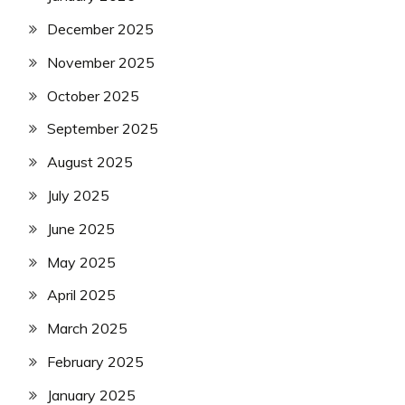
December 2025
November 2025
October 2025
September 2025
August 2025
July 2025
June 2025
May 2025
April 2025
March 2025
February 2025
January 2025