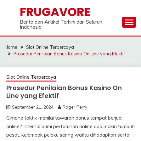
Skip
FRUGAVORE
to
content
Berita dan Artikel Terkini dari Seluruh
Indonesia
Home
Slot Online Terpercaya
Prosedur Penilaian Bonus Kasino On Line yang Efektif
Slot Online Terpercaya
Prosedur Penilaian Bonus Kasino On
Line yang Efektif
September 21, 2024
Roger Perry
Gimana taktik menilai tawaran bonus tempat berjudi
online? Internal bumi pertaruhan online apa makin tumbuh
pesat, kelompok pelaku sering waktu dihadapkan serta