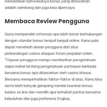
memastikan bahwasanya bonus yang ditawarkan
adalah seimbang dan juga bisa dipercaya.
Membaca Review Pengguna
Guna memperoleh informasi apa lebih benar berhubungan
dengan standar bonus tempat berjudi online, Kamu pula
dapat menelaah ulasan pengguna dari situs
perbandingan casino ataupun forum perjudian onlen.
Tinjauan pengguna mampu memberikan pengetahuan
siapa mahal tentang pengetahuan partisipan berbeda
bersama bonus apa ditawarkan oleh casino khusus.
Bersama memperhatikan faktor-faktor di atas, Kamu bisa
serta lebih banyak gampang menilai tawaran bonus
kasino on line dan memilih apa terhebat pantas bersama
kebutuhan dan juga preferensi Engkau.