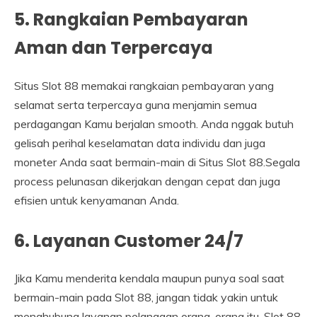
5. Rangkaian Pembayaran
Aman dan Terpercaya
Situs Slot 88 memakai rangkaian pembayaran yang
selamat serta terpercaya guna menjamin semua
perdagangan Kamu berjalan smooth. Anda nggak butuh
gelisah perihal keselamatan data individu dan juga
moneter Anda saat bermain-main di Situs Slot 88.Segala
process pelunasan dikerjakan dengan cepat dan juga
efisien untuk kenyamanan Anda.
6. Layanan Customer 24/7
Jika Kamu menderita kendala maupun punya soal saat
bermain-main pada Slot 88, jangan tidak yakin untuk
menghubung layanan pelanggan orang-orang itu. Slot 88