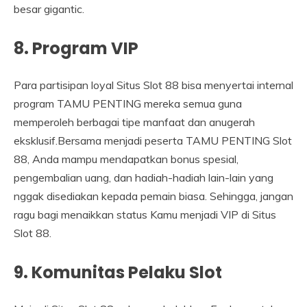
besar gigantic.
8. Program VIP
Para partisipan loyal Situs Slot 88 bisa menyertai internal
program TAMU PENTING mereka semua guna
memperoleh berbagai tipe manfaat dan anugerah
eksklusif.Bersama menjadi peserta TAMU PENTING Slot
88, Anda mampu mendapatkan bonus spesial,
pengembalian uang, dan hadiah-hadiah lain-lain yang
nggak disediakan kepada pemain biasa. Sehingga, jangan
ragu bagi menaikkan status Kamu menjadi VIP di Situs
Slot 88.
9. Komunitas Pelaku Slot