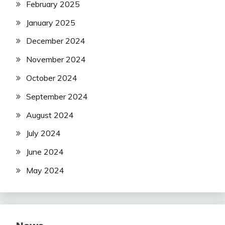
February 2025
January 2025
December 2024
November 2024
October 2024
September 2024
August 2024
July 2024
June 2024
May 2024