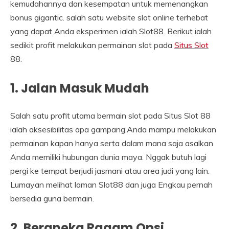
kemudahannya dan kesempatan untuk memenangkan
bonus gigantic. salah satu website slot online terhebat
yang dapat Anda eksperimen ialah Slot88. Berikut ialah
sedikit profit melakukan permainan slot pada
Situs Slot
88:
1. Jalan Masuk Mudah
Salah satu profit utama bermain slot pada Situs Slot 88
ialah aksesibilitas apa gampang.Anda mampu melakukan
permainan kapan hanya serta dalam mana saja asalkan
Anda memiliki hubungan dunia maya. Nggak butuh lagi
pergi ke tempat berjudi jasmani atau area judi yang lain.
Lumayan melihat laman Slot88 dan juga Engkau pernah
bersedia guna bermain.
2. Beraneka Ragam Opsi