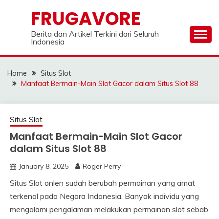
Skip
FRUGAVORE
to
content
Berita dan Artikel Terkini dari Seluruh
Indonesia
Home
Situs Slot
Manfaat Bermain-Main Slot Gacor dalam Situs Slot 88
Situs Slot
Manfaat Bermain-Main Slot Gacor
dalam Situs Slot 88
January 8, 2025
Roger Perry
Situs Slot onlen sudah berubah permainan yang amat
terkenal pada Negara Indonesia. Banyak individu yang
mengalami pengalaman melakukan permainan slot sebab