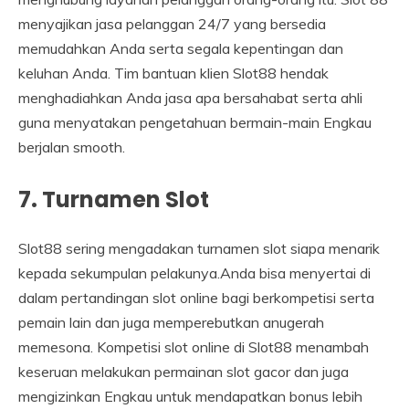
menyajikan jasa pelanggan 24/7 yang bersedia
memudahkan Anda serta segala kepentingan dan
keluhan Anda. Tim bantuan klien Slot88 hendak
menghadiahkan Anda jasa apa bersahabat serta ahli
guna menyatakan pengetahuan bermain-main Engkau
berjalan smooth.
7. Turnamen Slot
Slot88 sering mengadakan turnamen slot siapa menarik
kepada sekumpulan pelakunya.Anda bisa menyertai di
dalam pertandingan slot online bagi berkompetisi serta
pemain lain dan juga memperebutkan anugerah
memesona. Kompetisi slot online di Slot88 menambah
keseruan melakukan permainan slot gacor dan juga
mengizinkan Engkau untuk mendapatkan bonus lebih