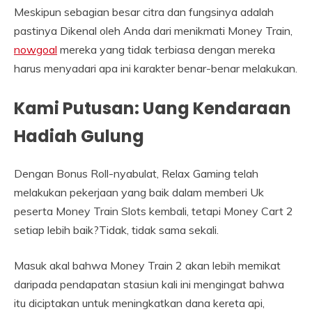
Meskipun sebagian besar citra dan fungsinya adalah
pastinya Dikenal oleh Anda dari menikmati Money Train,
nowgoal
mereka yang tidak terbiasa dengan mereka
harus menyadari apa ini karakter benar-benar melakukan.
Kami Putusan: Uang Kendaraan
Hadiah Gulung
Dengan Bonus Roll-nyabulat, Relax Gaming telah
melakukan pekerjaan yang baik dalam memberi Uk
peserta Money Train Slots kembali, tetapi Money Cart 2
setiap lebih baik?Tidak, tidak sama sekali.
Masuk akal bahwa Money Train 2 akan lebih memikat
daripada pendapatan stasiun kali ini mengingat bahwa
itu diciptakan untuk meningkatkan dana kereta api,