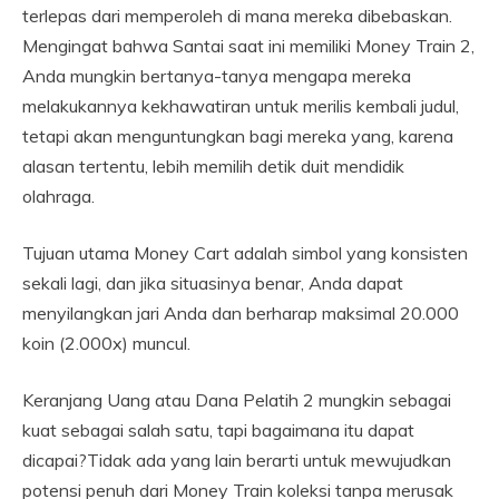
terlepas dari memperoleh di mana mereka dibebaskan.
Mengingat bahwa Santai saat ini memiliki Money Train 2,
Anda mungkin bertanya-tanya mengapa mereka
melakukannya kekhawatiran untuk merilis kembali judul,
tetapi akan menguntungkan bagi mereka yang, karena
alasan tertentu, lebih memilih detik duit mendidik
olahraga.
Tujuan utama Money Cart adalah simbol yang konsisten
sekali lagi, dan jika situasinya benar, Anda dapat
menyilangkan jari Anda dan berharap maksimal 20.000
koin (2.000x) muncul.
Keranjang Uang atau Dana Pelatih 2 mungkin sebagai
kuat sebagai salah satu, tapi bagaimana itu dapat
dicapai?Tidak ada yang lain berarti untuk mewujudkan
potensi penuh dari Money Train koleksi tanpa merusak