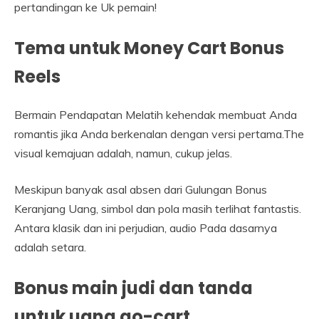
pertandingan ke Uk pemain!
Tema untuk Money Cart Bonus
Reels
Bermain Pendapatan Melatih kehendak membuat Anda
romantis jika Anda berkenalan dengan versi pertama.The
visual kemajuan adalah, namun, cukup jelas.
Meskipun banyak asal absen dari Gulungan Bonus
Keranjang Uang, simbol dan pola masih terlihat fantastis.
Antara klasik dan ini perjudian, audio Pada dasarnya
adalah setara.
Bonus main judi dan tanda
untuk uang go-cart