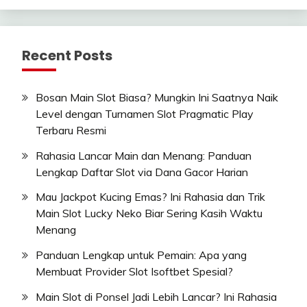
Recent Posts
Bosan Main Slot Biasa? Mungkin Ini Saatnya Naik
Level dengan Turnamen Slot Pragmatic Play
Terbaru Resmi
Rahasia Lancar Main dan Menang: Panduan
Lengkap Daftar Slot via Dana Gacor Harian
Mau Jackpot Kucing Emas? Ini Rahasia dan Trik
Main Slot Lucky Neko Biar Sering Kasih Waktu
Menang
Panduan Lengkap untuk Pemain: Apa yang
Membuat Provider Slot Isoftbet Spesial?
Main Slot di Ponsel Jadi Lebih Lancar? Ini Rahasia